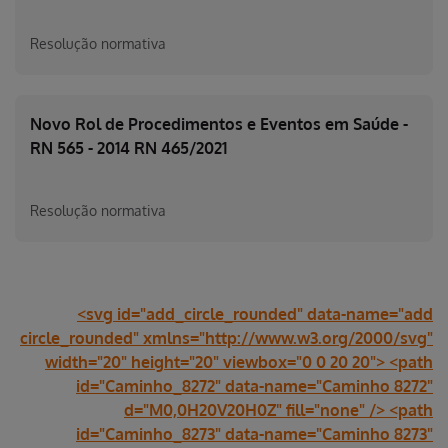
Resolução normativa
Novo Rol de Procedimentos e Eventos em Saúde -
RN 565 - 2014 RN 465/2021
Resolução normativa
<svg id="add_circle_rounded" data-name="add
circle_rounded" xmlns="http://www.w3.org/2000/svg"
width="20" height="20" viewbox="0 0 20 20"> <path
id="Caminho_8272" data-name="Caminho 8272"
d="M0,0H20V20H0Z" fill="none" /> <path
id="Caminho_8273" data-name="Caminho 8273"