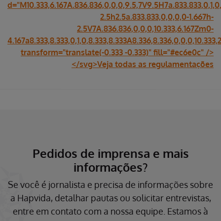
d="M10.333,6.167A.836.836,0,0,0,9.5,7V9.5H7a.833.833,0,1,0,
2.5h2.5a.833.833,0,0,0,0-1.667h-
2.5V7A.836.836,0,0,0,10.333,6.167Zm0-
4.167a8.333,8.333,0,1,0,8.333,8.333A8.336,8.336,0,0,0,10.333,2
transform="translate(-0.333 -0.333)" fill="#ec6e0c" />
</svg>Veja todas as regulamentações
Pedidos de imprensa e mais
informações?
Se você é jornalista e precisa de informações sobre
a Hapvida, detalhar pautas ou solicitar entrevistas,
entre em contato com a nossa equipe. Estamos à