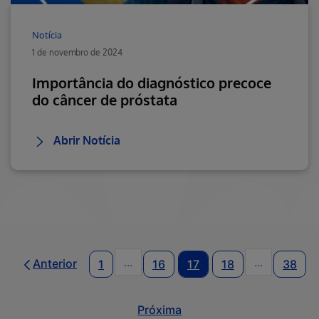
Notícia
1 de novembro de 2024
Importância do diagnóstico precoce
do câncer de próstata
Abrir Notícia
...
...
Anterior
1
16
17
18
38
Páginas intermediárias Usar ABA pa
Páginas in
Próxima