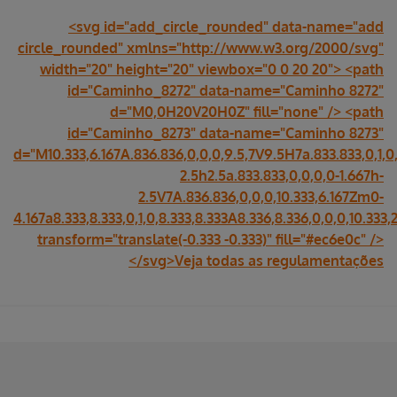
<svg id="add_circle_rounded" data-name="add
circle_rounded" xmlns="http://www.w3.org/2000/svg"
width="20" height="20" viewbox="0 0 20 20"> <path
id="Caminho_8272" data-name="Caminho 8272"
d="M0,0H20V20H0Z" fill="none" /> <path
id="Caminho_8273" data-name="Caminho 8273"
d="M10.333,6.167A.836.836,0,0,0,9.5,7V9.5H7a.833.833,0,1,0,
2.5h2.5a.833.833,0,0,0,0-1.667h-
2.5V7A.836.836,0,0,0,10.333,6.167Zm0-
4.167a8.333,8.333,0,1,0,8.333,8.333A8.336,8.336,0,0,0,10.333,2
transform="translate(-0.333 -0.333)" fill="#ec6e0c" />
</svg>Veja todas as regulamentações