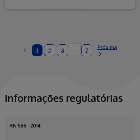
Próxima
...
1
2
3
7
Páginas intermediárias Usa
Informações regulatórias
RN 565 - 2014