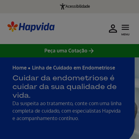
Acessibilidade
MENU
Peça uma Cotação
Home
Linha de Cuidado em Endometriose
Cuidar da endometriose é
cuidar da sua qualidade de
vida.
Da suspeita ao tratamento, conte com uma linha
completa de cuidado, com especialistas Hapvida
e acompanhamento contínuo.