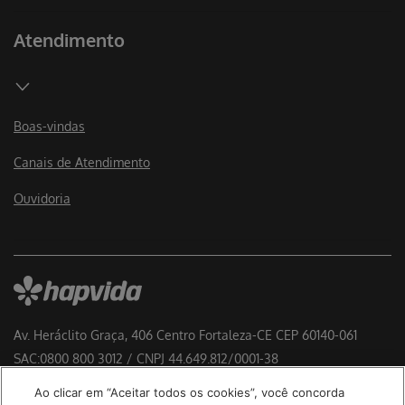
Atendimento
Boas-vindas
Canais de Atendimento
Ouvidoria
Av. Heráclito Graça, 406 Centro Fortaleza-CE CEP 60140-061
SAC:0800 800 3012 / CNPJ 44.649.812/0001-38
Responsável Técnico:
Ao clicar em “Aceitar todos os cookies”, você concorda