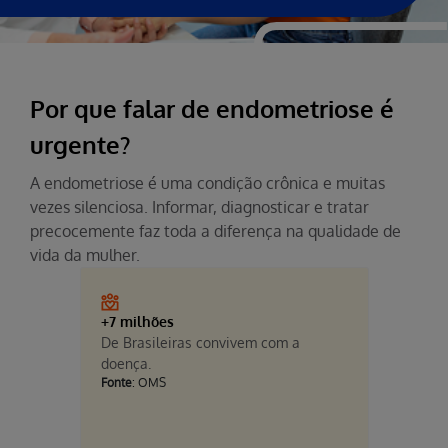
Por que falar de endometriose é
urgente?
A endometriose é uma condição crônica e muitas
vezes silenciosa. Informar, diagnosticar e tratar
precocemente faz toda a diferença na qualidade de
vida da mulher.
+7 milhões
7 a 10 a
De Brasileiras convivem com a
É o temp
doença.
mulheres
Fonte
: OMS
diagnósti
Fonte
: Uni