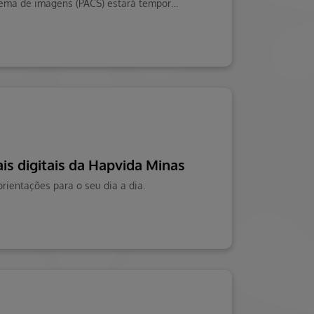
Informamos que, no dia 01/03/2026 (domingo), entre 02h00 e 03h00, o sistema de imagens (PACS) estará temporariamente indisponível em virtude de manutenção programada.
is digitais da Hapvida Minas
orientações para o seu dia a dia.