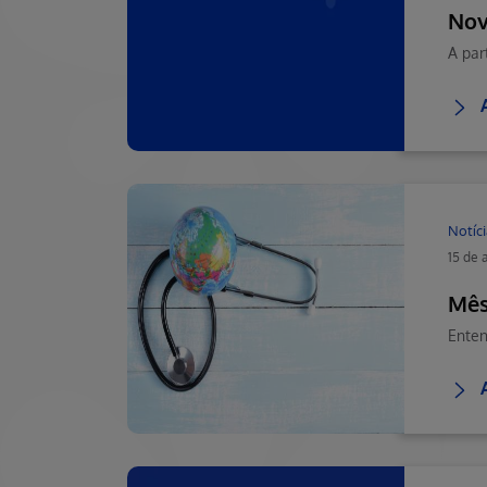
Nov
A par
Notíci
15 de 
Mês