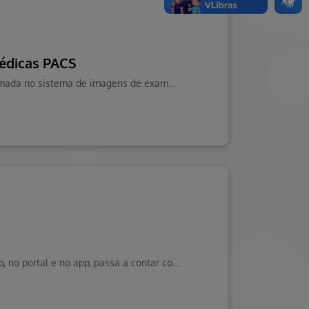
édicas PACS
No próximo domingo, 22 de março, será realizada uma manutenção programada no sistema de imagens de exames, entre 2h e 3h da manhã.
Agora ficou mais fácil encontrar o que você precisa. A Rede de Atendimento, no portal e no app, passa a contar com busca inteligente com auxílio de inteligência artificial.