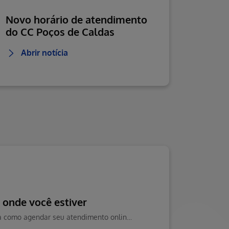
Novo horário de atendimento
do CC Poços de Caldas
Abrir notícia
o onde você estiver
Conheça as especialidades de terapias disponíveis na Teleconsulta e saiba como agendar seu atendimento online com praticidade.