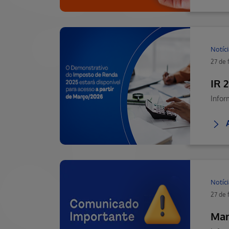
Notíci
27 de 
IR 
Infor
Notíci
27 de 
Man