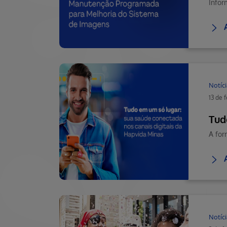
Notíci
13 de 
Tud
A for
Notíci