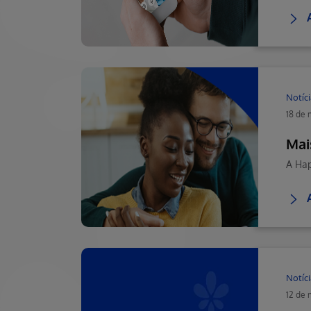
Notíci
18 de 
Mai
Notíci
12 de 