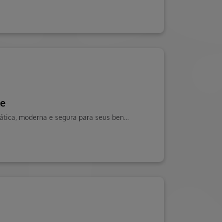
de
A Hapvida Minas está tornando a experiência de pagamento ainda mais prática, moderna e segura para seus beneficiários.