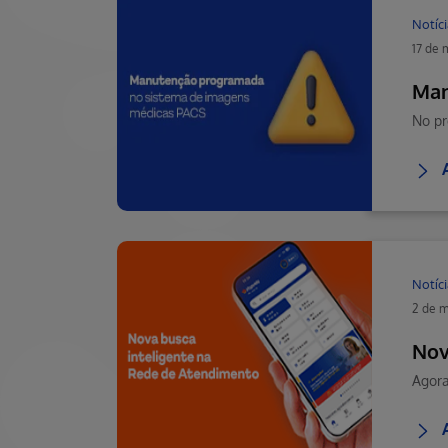
Notíci
17 de 
Man
Notíci
2 de m
Nov