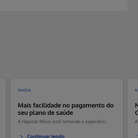
Notícia
N
Mais facilidade no pagamento do
seu plano de saúde
A Hapvida Minas está tornando a experiência de pagamento ainda mais prática, moderna e segura para seus beneficiários.
Continuar lendo