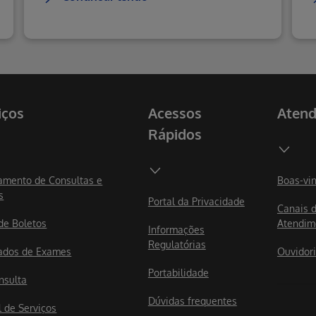
iços
Acessos
Aten
Rápidos
mento de Consultas e
Boas-vi
s
Portal da Privacidade
Canais 
 de Boletos
Atendim
Informações
Regulatórias
ados de Exames
Ouvidor
Portabilidade
nsulta
Dúvidas frequentes
l de Serviços