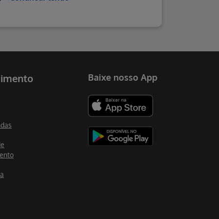
dimento
Baixe nosso App
ndas
de
ento
ia