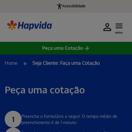
Acessibilidade
MENU
Peça uma Cotação
Home
Seja Cliente: Faça uma Cotação
Peça uma cotação
Preencha o formulário a seguir. O tempo médio de
1
preenchimento é de 1 minuto.