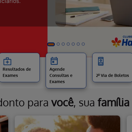
Resultados de
Agende
Exames
Consultas e
2ª Via de Boletos
Exames
donto para
você
, sua
família