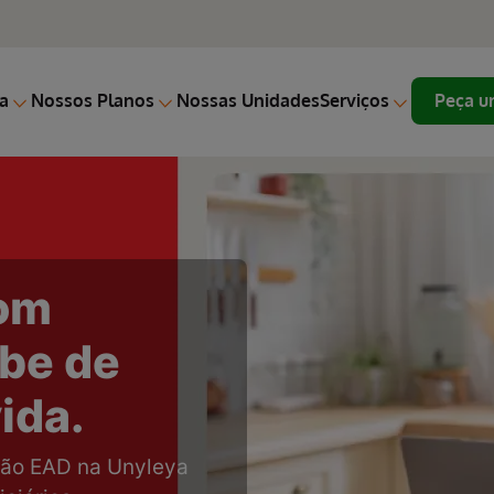
a
Nossos Planos
Nossas Unidades
Serviços
Peça u
o cuidado
e
promisso com as