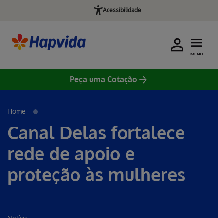
Acessibilidade
MENU
Peça uma Cotação
Home
Canal Delas fortalece
rede de apoio e
proteção às mulheres
Notícia