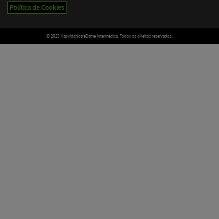
Política de Cookies
© 2025 HapvidaNotreDame Intermédica. Todos os direitos reservados.