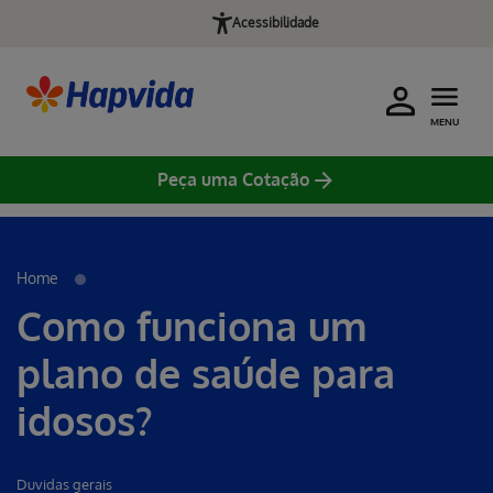
Acessibilidade
MENU
Peça uma Cotação
Erro ao incluir fragmento
Home
Como funciona um
plano de saúde para
idosos?
Duvidas gerais