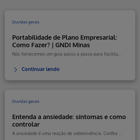
Duvidas gerais
Portabilidade de Plano Empresarial:
Como Fazer? | GNDI Minas
Nós fornecemos um guia passo a passo para facilitar o processo, garantindo que você possa aproveitar nossos serviços de saúde sem interrupções. Confira!
Continuar lendo
Duvidas gerais
Entenda a ansiedade: sintomas e como
controlar
A ansiedade é uma reação de sobrevivência. Confira os sintomas dessa reação que dá impulso para correr do perigo.