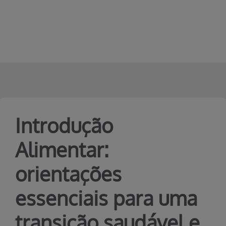
Erro ao incluir fragmento
Pular para o Conteúdo principal
Introdução
Alimentar:
orientações
essenciais para uma
transição saudável e