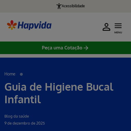
Acessibilidade
MENU
Peça uma Cotação
Erro ao incluir fragmento
Home
Guia de Higiene Bucal
Infantil
Blog da saúde
9 de dezembro de 2025