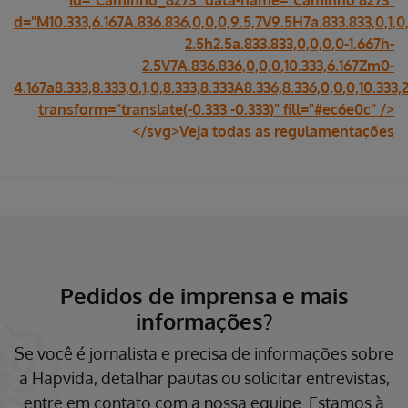
id="Caminho_8273" data-name="Caminho 8273"
d="M10.333,6.167A.836.836,0,0,0,9.5,7V9.5H7a.833.833,0,1,0,
2.5h2.5a.833.833,0,0,0,0-1.667h-
2.5V7A.836.836,0,0,0,10.333,6.167Zm0-
4.167a8.333,8.333,0,1,0,8.333,8.333A8.336,8.336,0,0,0,10.333,2
transform="translate(-0.333 -0.333)" fill="#ec6e0c" />
</svg>Veja todas as regulamentações
Pedidos de imprensa e mais
informações?
Se você é jornalista e precisa de informações sobre
a Hapvida, detalhar pautas ou solicitar entrevistas,
entre em contato com a nossa equipe. Estamos à