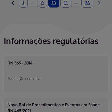
...
...
1
9
10
11
38
Páginas intermediárias Usar ABA para nav
Páginas intermediá
Informações regulatórias
RN 565 - 2014
Resolução normativa
Novo Rol de Procedimentos e Eventos em Saúde -
RN 465/2021