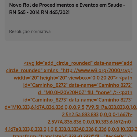
Novo Rol de Procedimentos e Eventos em Saúde -
RN 565 - 2014 RN 465/2021
Resolução normativa
<svg id="add_circle_rounded" data-name="add
circle_rounded" xmlns="http://www.w3.org/2000/svg"
width="20" height="20" viewbox="0 0 20 20"> <path
id="Caminho_8272" data-name="Caminho 8272"
d="M0,0H20V20H0Z" fill="none" /> <path
id="Caminho_8273" data-name="Caminho 8273"
d="M10.333,6.167A.836.836,0,0,0,9.5,7V9.5H7a.833.833,0,1,0,
2.5h2.5a.833.833,0,0,0,0-1.667h-
2.5V7A.836.836,0,0,0,10.333,6.167Zm0-
4.167a8.333,8.333,0,1,0,8.333,8.333A8.336,8.336,0,0,0,10.333,2
transform="translate(-0.333 -0.333)" fill="#ec6e0c" />