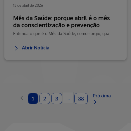
15 de abril de 2026
Mês da Saúde: porque abril é o mês
da conscientização e prevenção
Entenda o que é o Mês da Saúde, como surgiu, qual é o tema do Dia Mundial da Saúde 2026 e porque abril é o momento certo para cuidar de você.
Abrir Notícia
Próxima
...
1
2
3
38
Páginas intermediárias Usar