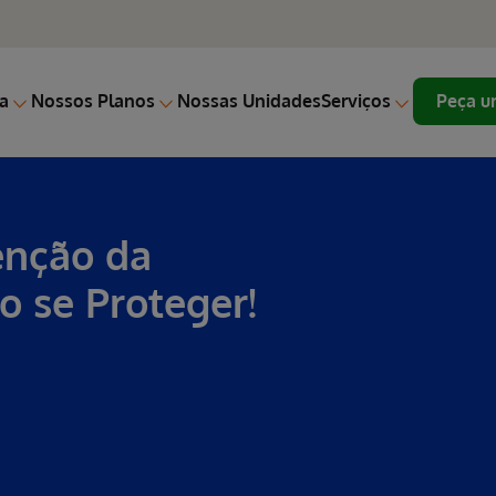
a
Nossos Planos
Nossas Unidades
Serviços
Peça u
enção da
 se Proteger!