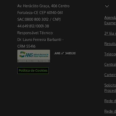
Av. Heráclito Graça, 406 Centro
Fortaleza-CE CEP 60140-061
Agenda
SAC:0800 800 3012 / CNPJ
Exame
44.649.812/0001-38
Responsável Técnico:
2ª Via
Dr. Lauro Ferreira Barbanti -
Result
CRM 55416
Teleco
Centra
Política de Cookies
Cartei
Solicit
Proced
Rede d
Rede d