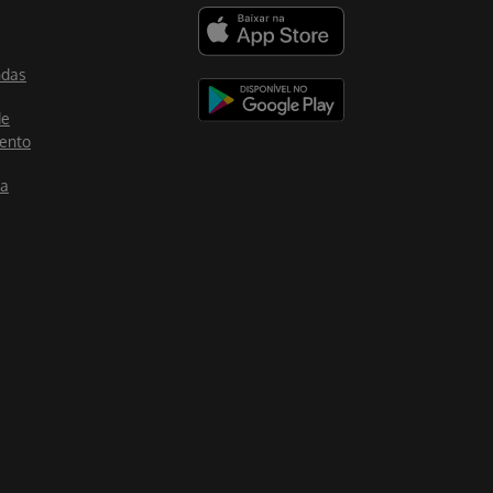
ndas
de
ento
ia