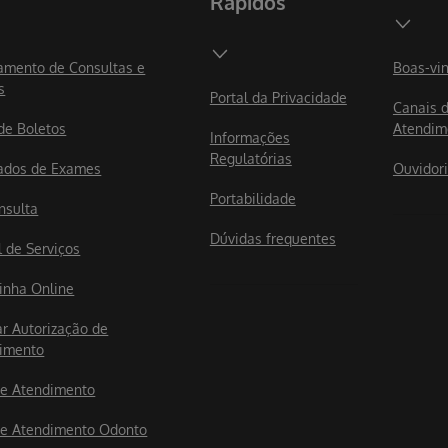
Rápidos
mento de Consultas e
Boas-vi
s
Portal da Privacidade
Canais 
 de Boletos
Atendim
Informações
Regulatórias
ados de Exames
Ouvidor
Portabilidade
nsulta
Dúvidas frequentes
l de Serviços
rinha Online
ar Autorização de
imento
e Atendimento
e Atendimento Odonto