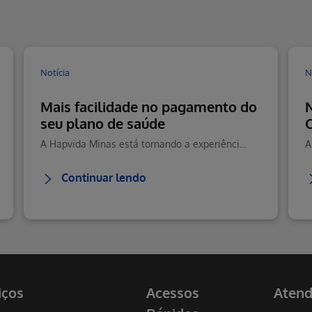
Notícia
N
Mais facilidade no pagamento do
seu plano de saúde
A Hapvida Minas está tornando a experiência de pagamento ainda mais prática, moderna e segura para seus beneficiários.
Continuar lendo
iços
Acessos
Aten