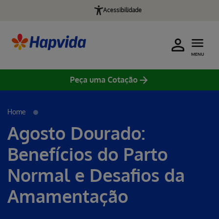
Acessibilidade
MENU
Peça uma Cotação
Home
Agosto Dourado:
Benefícios do Parto
Normal e Desafios da
Amamentação