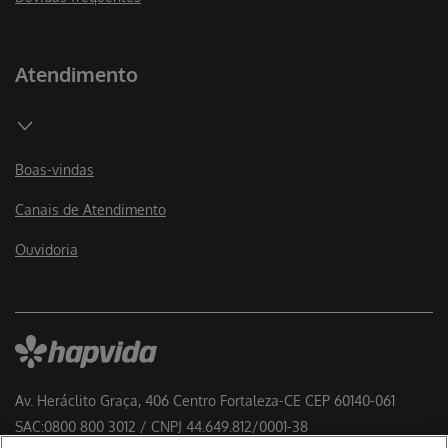
Atendimento
Boas-vindas
Canais de Atendimento
Ouvidoria
Av. Heráclito Graça, 406 Centro Fortaleza-CE CEP 60140-061
SAC:0800 800 3012 / CNPJ 44.649.812/0001-38