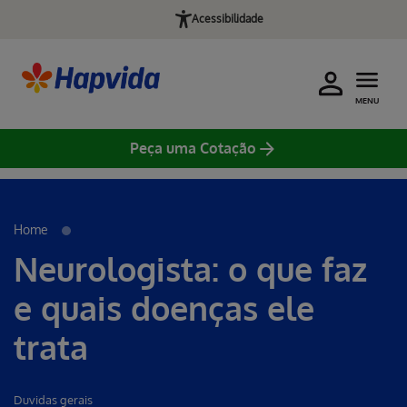
Acessibilidade
MENU
Peça uma Cotação
Erro ao incluir fragmento
Home
Neurologista: o que faz
e quais doenças ele
trata
Duvidas gerais