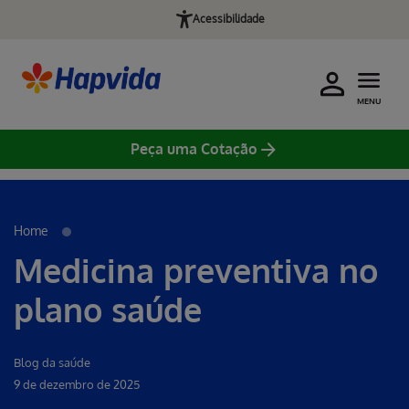
Acessibilidade
MENU
Peça uma Cotação
Erro ao incluir fragmento
Home
Medicina preventiva no
plano saúde
Blog da saúde
9 de dezembro de 2025