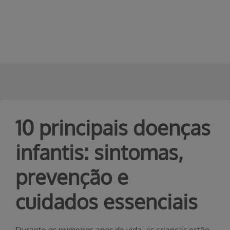
Erro ao incluir fragmento
Pular para o Conteúdo principal
10 principais doenças
infantis: sintomas,
prevenção e
cuidados essenciais