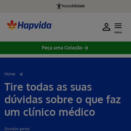
Acessibilidade
MENU
Peça uma Cotação
Erro ao incluir fragmento
Home
Tire todas as suas
dúvidas sobre o que faz
um clínico médico
Duvidas gerais