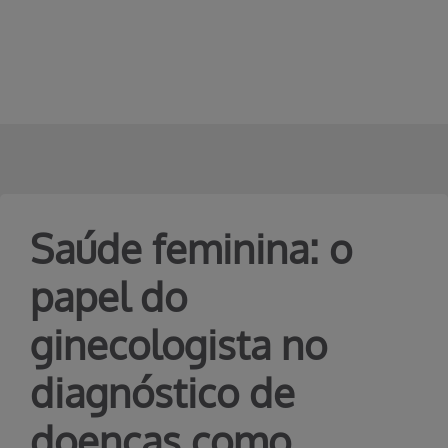
Erro ao incluir fragmento
Pular para o Conteúdo principal
Saúde feminina: o
papel do
ginecologista no
diagnóstico de
doenças como