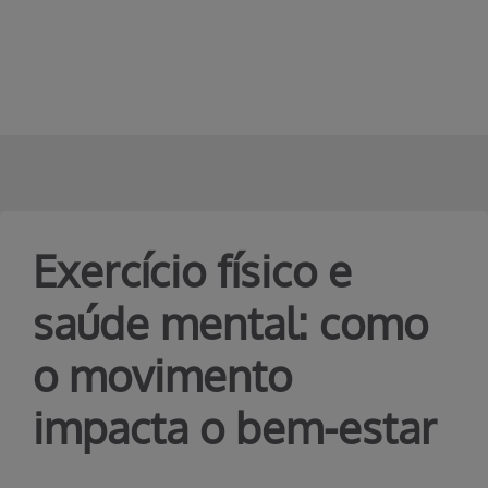
Erro ao incluir fragmento
Pular para o Conteúdo principal
Exercício físico e
saúde mental: como
o movimento
impacta o bem-estar