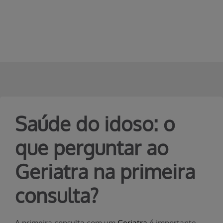
Erro ao incluir fragmento
Pular para o Conteúdo principal
Saúde do idoso: o
que perguntar ao
Geriatra na primeira
consulta?